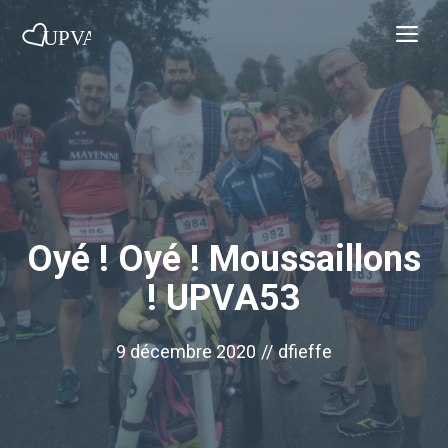
Aller
Me
au
contenu
Oyé ! Oyé ! Moussaillons
! UPVA53
9 décembre 2020
//
dfieffe